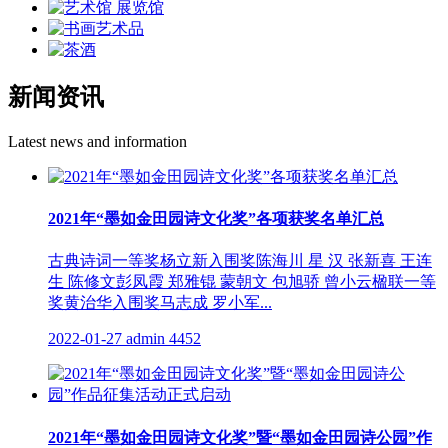
新闻资讯
Latest news and information
2021年“墨如金田园诗文化奖”各项获奖名单汇总
古典诗词一等奖杨立新入围奖陈海川 星 汉 张新喜 王连
生 陈修文彭凤霞 郑雅锟 蒙朝文 包旭骄 曾小云楹联一等
奖黄治华入围奖马志成 罗小军...
2022-01-27
admin
4452
2021年“墨如金田园诗文化奖”暨“墨如金田园诗公园”作