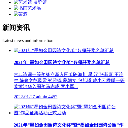
新闻资讯
Latest news and information
2021年“墨如金田园诗文化奖”各项获奖名单汇总
古典诗词一等奖杨立新入围奖陈海川 星 汉 张新喜 王连
生 陈修文彭凤霞 郑雅锟 蒙朝文 包旭骄 曾小云楹联一等
奖黄治华入围奖马志成 罗小军...
2022-01-27
admin
4452
2021年“墨如金田园诗文化奖”暨“墨如金田园诗公园”作