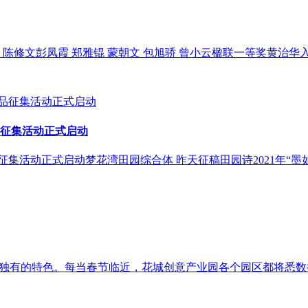
 陈修文彭凤霞 郑雅锟 蒙朝文 包旭骄 曾小云楹联一等奖黄治华入围
品征集活动正式启动
征集活动正式启动梦花湾田园综合体 昨天征稿田园诗2021年“墨如
花城创意产业园独有的特色。每当春节临近，花城创意产业园各个园区都将悉