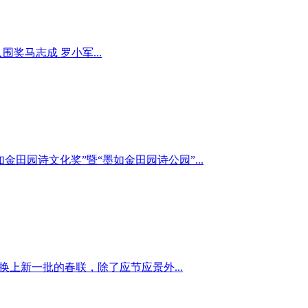
奖马志成 罗小军...
金田园诗文化奖”暨“墨如金田园诗公园”...
数换上新一批的春联，除了应节应景外...