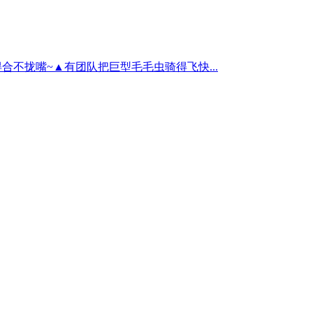
得合不拢嘴~▲有团队把巨型毛毛虫骑得飞快...