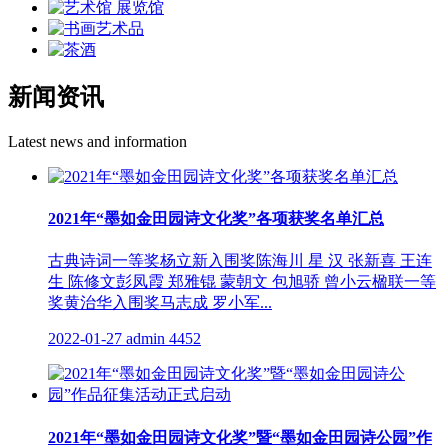
新闻资讯
Latest news and information
2021年“墨如金田园诗文化奖”各项获奖名单汇总
古典诗词一等奖杨立新入围奖陈海川 星 汉 张新喜 王连
生 陈修文彭凤霞 郑雅锟 蒙朝文 包旭骄 曾小云楹联一等
奖黄治华入围奖马志成 罗小军...
2022-01-27
admin
4452
2021年“墨如金田园诗文化奖”暨“墨如金田园诗公园”作