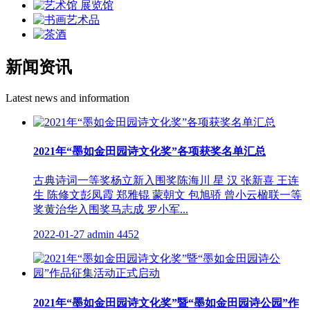
新闻资讯
Latest news and information
2021年“墨如金田园诗文化奖”各项获奖名单汇总
古典诗词一等奖杨立新入围奖陈海川 星 汉 张新喜 王连
生 陈修文彭凤霞 郑雅锟 蒙朝文 包旭骄 曾小云楹联一等
奖黄治华入围奖马志成 罗小军...
2022-01-27
admin
4452
2021年“墨如金田园诗文化奖”暨“墨如金田园诗公园”作